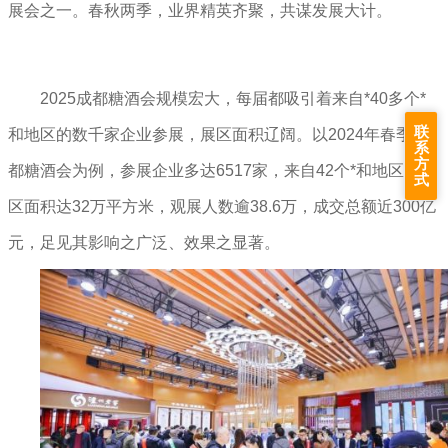
展会之一。春秋两季，业界精英齐聚，共谋发展大计。
2025成都糖酒会规模宏大，每届都吸引着来自*40多个*
联
和地区的数千家企业参展，展区面积辽阔。以2024年春季成
系
方
都糖酒会为例，参展企业多达6517家，来自42个*和地区，展
式
区面积达32万平方米，观展人数逾38.6万，成交总额近300亿
元，足见其影响之广泛、效果之显著。