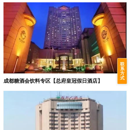
联
系
方
式
成都糖酒会饮料专区【总府皇冠假日酒店】