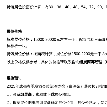
特装展位
按面积计算，有30、36、40、48、54
、
72
、90
、
展位价格
标准展位价格：
15000-20000元左右一个。配置包括
称楣板一块。
特装展位价格：
按面积计算
，展位价格1500-2200元一平方
以上价格仅供参考，具体的价格请联系咨询
组展商
蒋经理
（
展位预订
2025年成都春季糖酒会
传统酒类馆（白酒馆）
展位预订按如
1，联系
组展商
‍，索取或
下载
展位图纸。
2，根据展位图纸与组展商确定展位位置、展位价格后，签