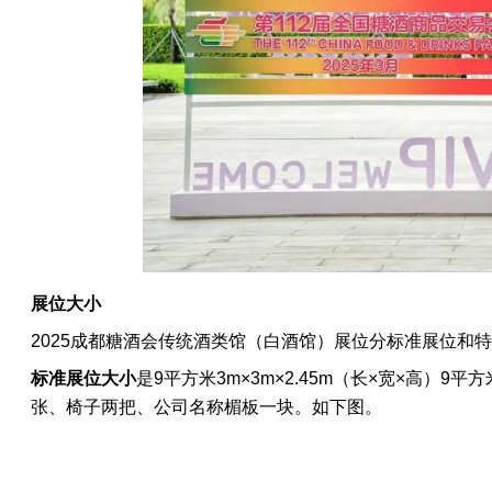
展位大小
2025成都糖酒会
传统酒类馆（白酒馆）
展位分标准展位和特
标准展位
大小
是9平方米
3m×3m×2.45m（长×宽×高）
张、椅子两把、公司名称楣板一块。如下图。