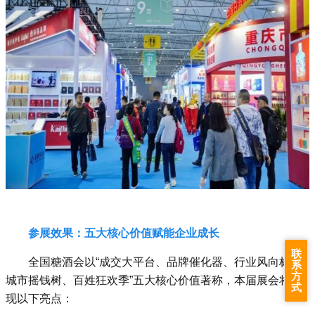
参展效果：五大核心价值赋能企业成长
联
全国糖酒会以“成交大平台、品牌催化器、行业风向标、
系
方
城市摇钱树、百姓狂欢季”五大核心价值著称，本届展会将呈
式
现以下亮点：