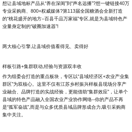
想让县域地标产品从“养在深闺”到“声名远播”?想一键链接40万
专业采购商、800+权威媒体?第113届全国糖酒会全新打造
的“桃花盛开的地方--百县千品万家福”专区,就是为县域特色产
业量身定制的“破圈加速器”!
两大核心引擎,让县域价值看得见、卖得好
样板引路+集群联动,经验与资源双丰收
作为组委会打造的重点板块，专区以“县域经济区+农业产业集
群区”为双核心。这里不仅有江苏乡村振兴样板县现场分享产
业融合、品牌打造的实战经验，更能借助“集群效应”，让单个
县域的特色产品融入全国农业产业协作网络--你的产品不再
是“孤军奋战”,而是与众多优质县域品牌形成合力,吸引采购商
集中关注。