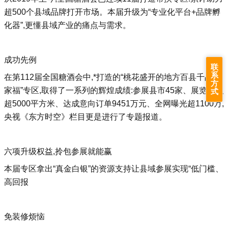
超500个县域品牌打开市场。本届升级为“专业化平台+品牌孵
化器”,更懂县域产业的痛点与需求。
成功先例
联
系
在第112届全国糖酒会中,*打造的“桃花盛开的地方百县千品万
方
家福”专区,取得了一系列的辉煌成绩:参展县市45家、展览面积
式
超5000平方米、达成意向订单9451万元、全网曝光超1100万,
央视《东方时空》栏目更是进行了专题报道。
六项升级权益,拎包参展就能赢
本届专区拿出“真金白银”的资源支持让县域参展实现“低门槛、
高回报
免装修烦恼