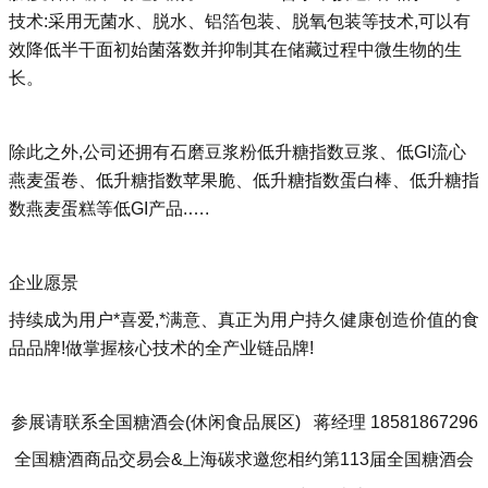
技术:采用无菌水、脱水、铝箔包装、脱氧包装等技术,可以有
效降低半干面初始菌落数并抑制其在储藏过程中微生物的生
长。
除此之外,公司还拥有石磨豆浆粉低升糖指数豆浆、低GI流心
燕麦蛋卷、低升糖指数苹果脆、低升糖指数蛋白棒、低升糖指
数燕麦蛋糕等低GI产品.….
企业愿景
持续成为用户*喜爱,*满意、真正为用户持久健康创造价值的食
品品牌!做掌握核心技术的全产业链品牌!
参展请联系全国糖酒会(休闲食品展区) 蒋经理 18581867296
全国糖酒商品交易会&上海碳求邀您相约第113届全国糖酒会