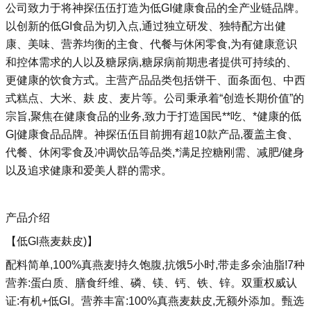
公司致力于将神探伍伍打造为低GI健康食品的全产业链品牌。
以创新的低GI食品为切入点,通过独立研发、独特配方出健
康、美味、营养均衡的主食、代餐与休闲零食,为有健康意识
和控体需求的人以及糖尿病,糖尿病前期患者提供可持续的、
更健康的饮食方式。主营产品品类包括饼干、面条面包、中西
式糕点、大米、麸 皮、麦片等。公司秉承着“创造长期价值”的
宗旨,聚焦在健康食品的业务,致力于打造国民**吃、*健康的低
G|健康食品品牌。神探伍伍目前拥有超10款产品,覆盖主食、
代餐、休闲零食及冲调饮品等品类,*满足控糖刚需、减肥/健身
以及追求健康和爱美人群的需求。
产品介绍
【低Gl燕麦麸皮)】
配料简单,100%真燕麦!持久饱腹,抗饿5小时,带走多余油脂!7种
营养:蛋白质、膳食纤维、磷、镁、钙、铁、锌。双重权威认
证:有机+低GI。营养丰富:100%真燕麦麸皮,无额外添加。甄选