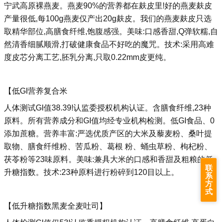
宁武高原裸燕麦。燕麦90%的营养都在麸皮里!好的燕麦麸皮
产量很低,每100g燕麦仅产出20g麸皮。我们的燕麦麸皮只选
取精华部位,高膳食纤维,饱腹感强。美味:口感香甜,Q弹软糯,自
然清香细腻顺滑,打破健康食品不好吃的魔咒。技术:采用高难
度皮芯分离工艺,胚乳分离,只取0.22mm皮更纯。
【低GI营养复合米
人体测试GI值38.39!认监委授权机构认证。含膳食纤维,23种
原料。所有营养成分和GI值均经专业机构检测。低GI食品、0
添加蔗糖。营养丰富:严选优质产区的大米及藜麦粉、桑叶提
取物、膳食纤维粉、苦瓜粉、葛根 粉、蛹虫草粉、枸杞粉、
茯苓粉等23味原料。美味:兼具大米的口感和香甜及粗粮的低
联
升糖指数。技术:23种原料进行粉碎到120目以上。
系
方
式
【低升糖指数黑麦全麦吐司】