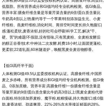
人体检测GI值仅53!认监委授权机构认证。高膳食纤维,高蛋白,
低脂肪。所有营养成分和GI值均经专业机构检测。低GI食品。
营养丰富:膳食纤维含量是等量芹菜含量的6倍!蛋白质含量比
牛奶高4倍以上!热量约等于一个苹果!特别添加益生元、小麦
纤维粉、燕麦纤维粉,消化时间、胃排空时间更长持久饱腹!口
感:蓬松柔软,麦香浓郁,好的吐司会呼吸!科学工艺,解决“干、
硬、苦”的难题!不假甜,没有怪味,只有黑麦粉、全麦粉发酵后
的醇正谷香!技术:中种法二次发酵,耗费18小时,让面团更蓬松,
更柔软;22道轧面,60米隧道炉，唤醒黑麦全麦谷物醇香。
【低GI高纤半干面)
人体检测GI值49.5!认监委授权机构认证。高膳食纤维,中国荞
麦之乡赤峰。所有营养成分和GI值均经专业机构检测。低GI食
品、0添加蔗糖。营养丰富:高膳食纤维!一份膳食纤维含量是
等量芹菜的9倍!蛋白质含量比牛奶高3倍以上!黑麦全麦粉代替
白面粉,特别添加荞麦粉、魔芋粉,粗粮慢碳,持久饱腹!口感:0脂
肪,麦香浓郁、劲道爽滑。22%-26%含水率接近鲜面的28%。