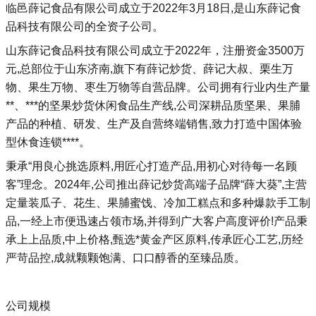
临邑薛记食品有限公司成立于2022年3月18日,是山东薛记食
品科技有限公司的全资子公司。
山东薛记食品科技有限公司成立于2022年，注册资金3500万
元,总部位于山东济南,旗下有薛记炒货、薛记大叔、栗生万
物、果生万物、枣生万物等自营品牌。公司拥有行业内生产量
**、***的坚果炒货休闲食品生产线,公司深耕品质坚果、果脯
产品的种植、研发、生产及自营终端销售,致力打造中国体验
型休食连锁****。
秉承“用良心挑选原料,用匠心打造产品,用初心对待每一名顾
客”理念。2024年,公司推出薛记炒货高端子品牌“薛大葵”,主营
定量装瓜子、花生、果脯蜜饯、冷加工糕点和多种爆款手工制
品,一经上市便迅速占领市场,并得到广大客户高度评价!产品秉
承上上品质,中上价格,甄选*黄金产区原料,传承匠心工艺,历经
严苛品控,成就颗颗饱满、口口醇香的至臻品质。
公司规模