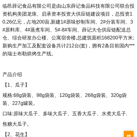
临邑薛记食品有限公司是由山东薛记食品科技有限公司联合投
资机构美团龙珠、启承资本投资大供应链建设项目，总投资1
0.26亿元，占地200亩,新建1#原味炒制车间、2#分装车间、3
#原料库、4#蒸煮车间、5#-8#车间、薛记大仓供应链配送总
仓、综合研发办公楼、公寓宿舍楼,总建筑面积168200平方米;
新购生产加工及配套设备共计212台(套)，拥有2条目前国内***
的瑞士布勒烘烤生产线。
产品介绍
【1、瓜子】
规格:68g袋装、98g袋装、120g袋装、268g袋装、320g袋
装、227g罐装。
口味:原味大瓜子、多味大瓜子、五香大瓜子、水煮大瓜子.
焦糖大瓜子。
【2、花生】
联