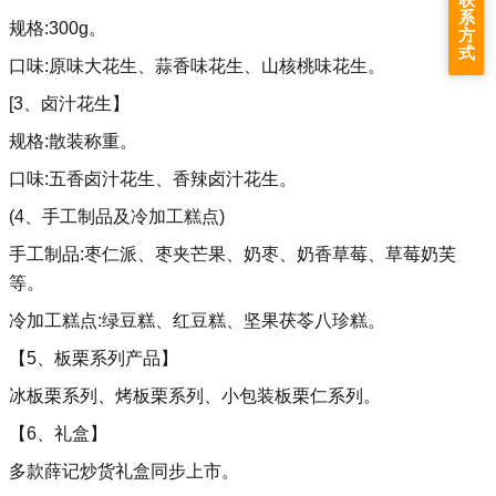
系
规格:300g。
方
式
口味:原味大花生、蒜香味花生、山核桃味花生。
[3、卤汁花生】
规格:散装称重。
口味:五香卤汁花生、香辣卤汁花生。
(4、手工制品及冷加工糕点)
手工制品:枣仁派、枣夹芒果、奶枣、奶香草莓、草莓奶芙
等。
冷加工糕点:绿豆糕、红豆糕、坚果茯苓八珍糕。
【5、板栗系列产品】
冰板栗系列、烤板栗系列、小包装板栗仁系列。
【6、礼盒】
多款薛记炒货礼盒同步上市。