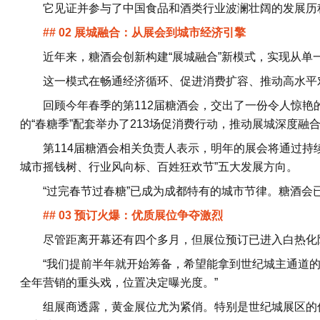
它见证并参与了中国食品和酒类行业波澜壮阔的发展历
## 02 展城融合：从展会到城市经济引擎
近年来，糖酒会创新构建“展城融合”新模式，实现从单
这一模式在畅通经济循环、促进消费扩容、推动高水平
回顾今年春季的第112届糖酒会，交出了一份令人惊艳的
的“春糖季”配套举办了213场促消费行动，推动展城深度
第114届糖酒会相关负责人表示，明年的展会将通过持
城市摇钱树、行业风向标、百姓狂欢节”五大发展方向。
“过完春节过春糖”已成为成都特有的城市节律。糖酒会
## 03 预订火爆：优质展位争夺激烈
尽管距离开幕还有四个多月，但展位预订已进入白热化
“我们提前半年就开始筹备，希望能拿到世纪城主通道的
全年营销的重头戏，位置决定曝光度。”
组展商透露，黄金展位尤为紧俏。特别是世纪城展区的