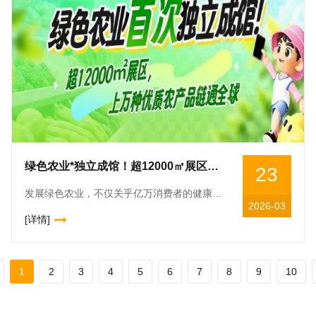
绿色农业*独立成馆！超12000㎡展区，上万种优质农产品链通*
23
发展绿色农业，不仅关乎亿万消费者的健康餐桌，关乎千万农户的增收致富，更关乎乡村*振兴的成色与底色，关乎农业强国建设的步伐与质量。“十五五”规划纲要明确，统筹发展科技农业、绿色农业、质量农业、品牌
2026-03
[详情]
1
2
3
4
5
6
7
8
9
10