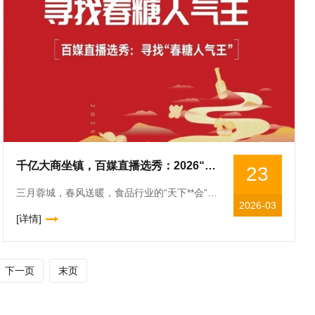
千亿大商坐镇，百媒直播选秀：2026“成都春糖人气王”即将启幕
23
三月蓉城，春风送暖，食品行业的“天下**会”如期而至。第114届全国糖酒商品交易会将于3月26日-28日在成都世纪城和西博城盛大举行。在这场规模超32.5万平方米、汇聚超6600家*展商的行业盛
2026-03
[详情]
下一页
末页