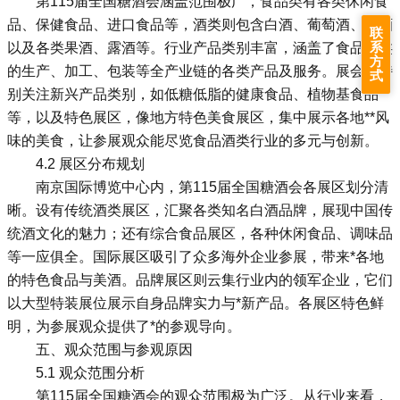
第115届全国糖酒会涵盖范围极广，食品类有各类休闲食
品、保健食品、进口食品等，酒类则包含白酒、葡萄酒、啤酒
联
系
以及各类果酒、露酒等。行业产品类别丰富，涵盖了食品酒类
方
的生产、加工、包装等全产业链的各类产品及服务。展会还特
式
别关注新兴产品类别，如低糖低脂的健康食品、植物基食品
等，以及特色展区，像地方特色美食展区，集中展示各地**风
味的美食，让参展观众能尽览食品酒类行业的多元与创新。
4.2 展区分布规划
南京国际博览中心内，第115届全国糖酒会各展区划分清
晰。设有传统酒类展区，汇聚各类知名白酒品牌，展现中国传
统酒文化的魅力；还有综合食品展区，各种休闲食品、调味品
等一应俱全。国际展区吸引了众多海外企业参展，带来*各地
的特色食品与美酒。品牌展区则云集行业内的领军企业，它们
以大型特装展位展示自身品牌实力与*新产品。各展区特色鲜
明，为参展观众提供了*的参观导向。
五、观众范围与参观原因
5.1 观众范围分析
第115届全国糖酒会的观众范围极为广泛。从行业来看，