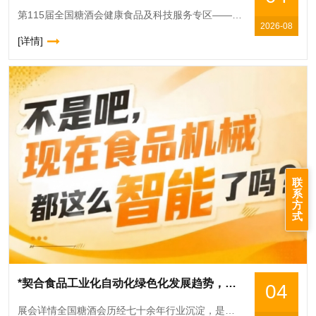
第115届全国糖酒会健康食品及科技服务专区——***平台赋能，邀您共建健康食品产业新生态。从政策风口到市场刚需，健康食品的"黄金时代"已经开启！当"低GI"
2026-08
[详情]
联
系
方
式
*契合食品工业化自动化绿色化发展趋势，2026南京秋糖9号馆顺势而为
04
展会详情全国糖酒会历经七十余年行业沉淀，是国内食品和酒类行业规格*高、影响力**的专业展会平台之一。食品机械作为展会的核心支撑板块，多年来始终聚焦食品加工技术升级、包装设备创新与成套装备方案优化，