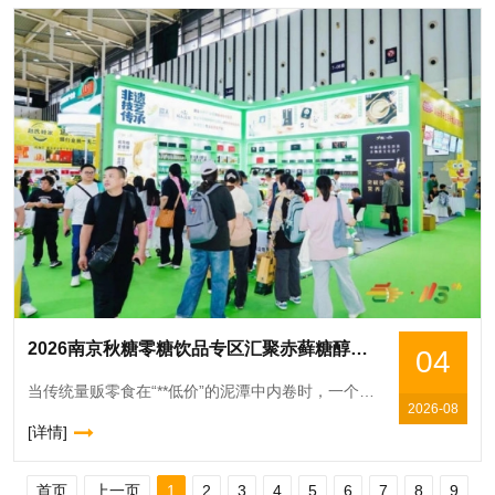
2026南京秋糖零糖饮品专区汇聚赤藓糖醇阿洛酮糖甜菊糖苷等前沿减糖技术
04
当传统量贩零食在“**低价”的泥潭中内卷时，一个以“短保、现制、少添加”为标签的新物种——新鲜零食，正悄然改写零食行业的格局。从长沙的“金粒门”到沈阳的“一栗”，从杭州的“蒲妈妈”到长沙的“几多全
2026-08
[详情]
首页
上一页
1
2
3
4
5
6
7
8
9