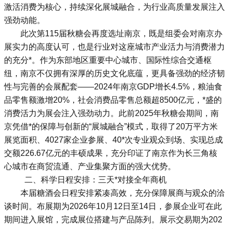
激活消费为核心，持续深化展城融合，为行业高质量发展注入
强劲动能。
此次第115届秋糖会再度选址南京，既是组委会对南京办
展实力的高度认可，也是行业对这座城市产业活力与消费潜力
的充分*。作为东部地区重要中心城市、国际性综合交通枢
纽，南京不仅拥有深厚的历史文化底蕴，更具备强劲的经济韧
性与完善的会展配套——2024年南京GDP增长4.5%，粮油食
品零售额激增20%，社会消费品零售总额超8500亿元，*盛的
消费活力为展会注入强劲动力。此前2025年秋糖会期间，南
京凭借*的保障与创新的“展城融合”模式，取得了20万平方米
展览面积、4027家企业参展、40*次专业观众到场、实现总成
交额226.67亿元的丰硕成果，充分印证了南京作为长三角核
心城市在商贸流通、产业集聚方面的强大优势。
二、科学日程安排：三天*对接全年商机
本届
糖酒会
日程安排紧凑高效，充分保障展商与观众的洽
谈时间。布展期为2026年10月12日至14日，参展企业可在此
期间进入展馆，完成展位搭建与产品陈列。展示交易期为202