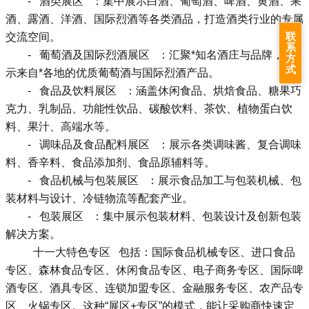
- 酒类展区 ：集中展示白酒、葡萄酒、啤酒、黄酒、果
酒、露酒、洋酒、国际烈酒等各类酒品，打造酒类行业的专属
联
交流空间。
系
- 葡萄酒及国际烈酒展区 ：汇聚*知名酒庄与品牌，展
方
式
示来自*各地的优质葡萄酒与国际烈酒产品。
- 食品及饮料展区 ：涵盖休闲食品、烘焙食品、糖果巧
克力、乳制品、功能性饮品、碳酸饮料、茶饮、植物蛋白饮
料、果汁、高端水等。
- 调味品及食品配料展区 ：展示各类调味酱、复合调味
料、香辛料、食品添加剂、食品原辅料等。
- 食品机械与包装展区 ：展示食品加工与包装机械、包
装材料与设计、冷链物流等配套产业。
- 包装展区 ：集中展示包装材料、包装设计及创新包装
解决方案。
十一大特色专区 包括：国际食品机械专区、进口食品
专区、森林食品专区、休闲食品专区、电子商务专区、国际啤
酒专区、酒具专区、连锁加盟专区、金融服务专区、农产品专
区、火锅专区。这种“展区+专区”的模式，能让采购商快速定