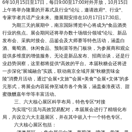
6年10月15日至17日，每日9:00至17:00对外开放，10月15日
上午将举办隆重的开幕式及行业*论坛，邀请政府*、行业*、
专家学者共话产业未来。撤展期安排在10月17日17:30后。
为期三天的展期中，南京国际博览中心将成为*食品酒类
行业的焦点。展会期间还将举办数十场细分领域*论坛、新品
发布会、采购对接会、品鉴会及大师赛等特色活动，涵盖白
酒、葡萄酒、休闲食品、预制菜等热门板块，为参展商和观众
提供多维度的增值服务。无论是新品发布、招商洽谈，还是行
业趋势洞察，这里都将提供*高效的平台。本届秋糖会还将进
一步深化“展城融合”实践，联动南京全域开展“秋糖赏味金
陵”消费月活动，通过“会展+文旅”“会展+美食”“会展+文体”的多
元形式，将展会内容延伸至城市各个角落，涵盖秦淮夜话、甜
蜜微醺嘉年华等丰富活动。
三、六大核心展区科学布局，特色专区*对接
为实现*引流与高效贸易配对，本届展会进行了精细化布
局，共设立六大主题展区，并在其中嵌入十一个特色专区。
六大核心展区包括：