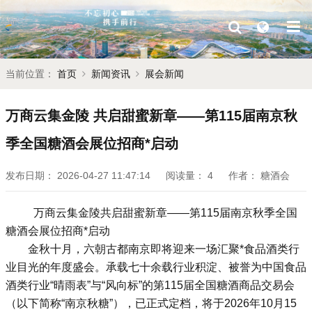
当前位置：
首页
新闻资讯
展会新闻
万商云集金陵 共启甜蜜新章——第115届南京秋
季全国糖酒会展位招商*启动
发布日期：
2026-04-27 11:47:14
阅读量：
4
作者：
糖酒会
万商云集金陵共启甜蜜新章——第115届南京
秋季全国
糖酒会
展位招商*启动
金秋十月，六朝古都南京即将迎来一场汇聚*食品酒类行
业目光的年度盛会。承载七十余载行业积淀、被誉为中国食品
酒类行业“晴雨表”与“风向标”的第115届全国
糖酒商品交易会
（以下简称“南京
秋糖
”），已正式定档，将于2026年10月15