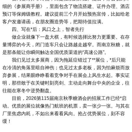
细的《参展商手册》，里面包含了物流搭建、证件办理、酒店
预订等保姆级教程。建议提前三个月开始预热宣传，比如给老
客户发邀请函，在朋友圈造势等，把期待值拉满。
四、写在*后：风口之上，智者先行
做企业就像下一盘大棋，有时候选择比努力更重要。在存
量博弈的今天，闭门造车只会让路越走越窄。而南京秋糖，就
是那条能让你瞬间触达全国优质渠道的“高速公路”。
我们见过太多展商，因为拖延症错过了**展位，*后只能
在冷清的角落里暗自神伤；也见过太多老板，因为怕麻烦而放
弃参展，结果眼睁睁看着竞争对手在展会上风生水起。事实证
明，那些敢于在关键时刻亮剑、主动走向舞台中央的企业，往
往能在寒冬中逆势翻盘。
目前，2026第115届南京
秋季糖酒会
的招展工作已经*启
动。优质的展位就像热门航班的机票，卖一张少一张。与其在
厂里焦虑内耗，不如出来看看风向。抢占优势展位，刻不容
缓！