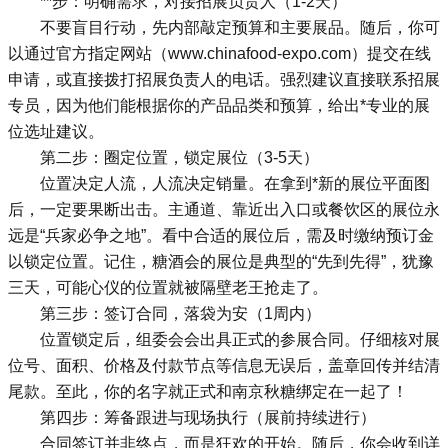
**步：明确需求，对接招展负责人（1-2天）
不要盲目行动，先内部敲定预算和主要展品。随后，你可
以通过官方指定网站（
www.chinafood-expo.com
）提交在线
申请，或直接拨打招展负责人的电话。强烈建议直接联系招展
专员，因为他们能根据你的产品品类和预算，给出*专业的展
位选址建议。
第二步：圈定位置，锁定展位（3-5天）
位置决定人流，人流决定销量。在拿到*新的展位平面图
后，一定要果断出击。主通道、靠近出入口或餐饮区的展位永
远是“兵家必争之地”。看中合适的展位后，需及时缴纳预订金
以锁定位置。记住，糖酒会的展位是典型的“先到先得”，犹豫
三天，可能心仪的位置就被隔壁老王抢走了。
第三步：签订合同，落袋为安（1周内）
位置锁定后，组委会会出具正式的参展合同。仔细核对展
位号、面积、价格及付款节点等信息无误后，盖章回传并结清
尾款。至此，你的名字就正式和南京秋糖绑定在一起了！
第四步：筹备跟进与现场执行（展前持续进行）
合同签订并非终点，而是狂欢的开始。随后，你会收到详