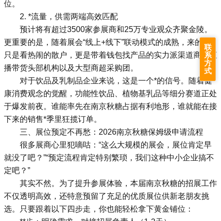
位。
2. *流量，供需两端高效匹配
预计将有超过3500家参展商和25万专业观众齐聚金陵。
更重要的是，随着展会“线上+线下”联动模式的成熟，来的不
联
只是看热闹的散户，更是带着钱包找产品的实力派渠道商、直
系
方
播带货头部机构以及大型商超采购团。
式
对于饮品及乳制品企业来说，这是一个*的信号。随着健
康消费观念的觉醒，功能性饮品、植物基乳品等细分赛道正处
于爆发前夜。谁能率先在南京秋糖占据有利地形，谁就能在接
下来的销售*季里狂揽订单。
三、展位预定不再愁：2026南京秋糖保姆级申请流程
很多展商心里犯嘀咕：“这么大规模的展会，展位肯定早
就没了吧？”“预定流程肯定特别繁琐，我们这种中小企业搞不
定吧？”
其实不然。为了提升参展体验，本届南京秋糖的招展工作
不仅透明高效，还特意预留了充足的优质展位供新老朋友挑
选。只要跟着以下四步走，你也能轻松拿下黄金铺位：