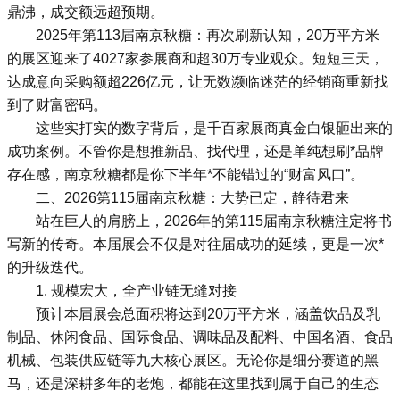
鼎沸，成交额远超预期。
2025年第113届南京秋糖：再次刷新认知，20万平方米
的展区迎来了4027家参展商和超30万专业观众。短短三天，
达成意向采购额超226亿元，让无数濒临迷茫的经销商重新找
到了财富密码。
这些实打实的数字背后，是千百家展商真金白银砸出来的
成功案例。不管你是想推新品、找代理，还是单纯想刷*品牌
存在感，南京秋糖都是你下半年*不能错过的“财富风口”。
二、2026第115届南京秋糖：大势已定，静待君来
站在巨人的肩膀上，2026年的第115届南京秋糖注定将书
写新的传奇。本届展会不仅是对往届成功的延续，更是一次*
的升级迭代。
1. 规模宏大，全产业链无缝对接
预计本届展会总面积将达到20万平方米，涵盖饮品及乳
制品、休闲食品、国际食品、调味品及配料、中国名酒、食品
机械、包装供应链等九大核心展区。无论你是细分赛道的黑
马，还是深耕多年的老炮，都能在这里找到属于自己的生态