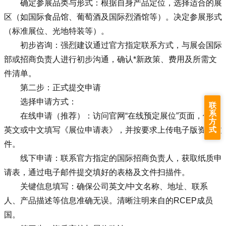
确定参展品类与形式：根据自身产品定位，选择适合的展
区（如国际食品馆、葡萄酒及国际烈酒馆等）。决定参展形式
（标准展位、光地特装等）。
初步咨询：强烈建议通过官方指定联系方式，与展会国际
部或招商负责人进行初步沟通，确认*新政策、费用及所需文
件清单。
第二步：正式提交申请
选择申请方式：
联
系
在线申请（推荐）：访问官网“在线预定展位”页面，使用
方
式
英文或中文填写《展位申请表》，并按要求上传电子版资质文
件。
线下申请：联系官方指定的国际招商负责人，获取纸质申
请表，通过电子邮件提交填好的表格及文件扫描件。
关键信息填写：确保公司英文/中文名称、地址、联系
人、产品描述等信息准确无误。清晰注明来自的RCEP成员
国。