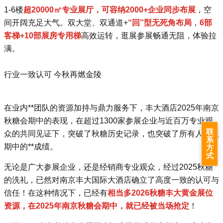
1-6楼
超20000㎡专业展厅，可容纳2000+企业同步布展
，空
间开阔充足大气。双大堂、双通道+
“回”型无死角布局
，
6部
客梯+10部展房专用梯
高效运转，逛展参展畅通无阻，体验拉
满。
行业一致认可 今秋再燃金陵
在业内**团队的资源加持与鼎力服务下，丰大酒店2025年南京
秋糖会期中的表现，在超过1300家参展企业与近百万专业观
联
众的共同见证下，突破了秋糖历史记录，也突破了所有人的预
系
期中的**成绩。
方
式
无论是广大参展企业，还是经销商专业观众，经过2025秋糖
的洗礼，已然对南京丰大国际大酒店确立了高度一致的认可与
信任！
在这种情况下，已经有
相当多2026秋糖丰大黄金展位
资源，在
2025年南京秋糖会期中，就已经
被当场抢定
！