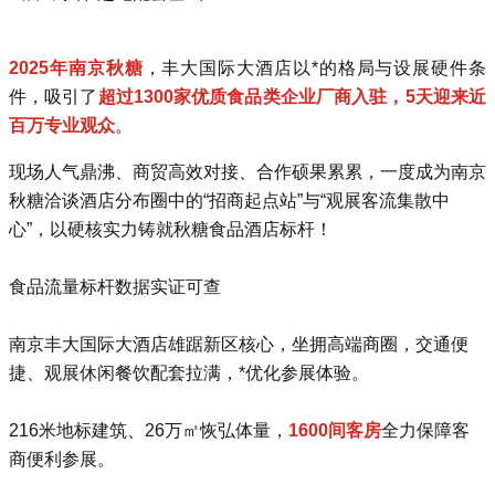
2025年南京秋糖
，
丰大国际大酒店
以*的格局与设展硬件条
件，吸引了
超过1300家优质食品类企业厂商入驻，5天迎来近
百万专业观众
。
现场人气鼎沸、商贸高效对接、合作硕果累累，一度成为南京
秋糖洽谈酒店分布圈中的“招商起点站”与“观展客流集散中
心”，
以硬核实力铸就秋糖食品酒店标杆！
食品流量标杆数据实证可查
南京丰大国际大酒店雄踞新区核心，坐拥高端商圈，交通便
捷、观展休闲餐饮配套拉满，*优化参展体验。
216米地标建筑、26万㎡恢弘体量，
1600间客房
全力保障客
商便利参展。