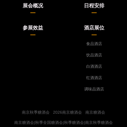
S2M155C,S2M156C,S2M157C 山东食兄酒妹商贸有限
S3M155C 山东人杰玻璃制品有限公司
S4H115C 江苏云梦泽健康产业有限公司（大衍健康）
S5M098C 潍坊金沃包装制品有限公司
展会概况
日程安排
公司
S4H117C 邓子均（宜宾）品牌管理有限公司
S5M101C 青海穆桂滩青稞酒业有限责任公司
S2M158C 蓬安县相如涌泉酒业有限公司
S4H120C 成都成视文化传播有限公司
S5M104C The German Baijiu Distillery UG
参展效益
酒店展位
S4H123C 雅安市名山区蜀地春酒厂
S5M110C 贵州酱宗源酒业有限公司
S4H124C 曲阜铭拓酿酒设备有限公司
S5M113C 江西熙帝生物科技有限公司
食品酒店
S4H126C 仟慕展视(厦门)工贸有限公司
S5M116C 山东御华景宸生态农业发展有限公司
S4H127C 山东郓城久泽包装有限公司
S5M119C 江苏韩侯酒业有限公司
饮品酒店
S4H130C 河南黎巴国际酒业贸易有限公司
S5M125C 宁波三A集团有限公司
白酒酒店
S4H132C 西安金翔龙生物科技有限公司
S5M128C 江门市众宝科技有限公司
红酒酒店
S4H135C,S4H138C 湖北忠厚乳业集团有限公司
S5M137C 贵州壬子造酒业有限公司
S4M095C,S4M098C 泸州御酒老作坊酒业有限公司
S5M142C 四川文九皇网络科技有限责任公司
调味品酒店
S4M101C 醒醺(上海) 商贸有限公司
S5M144C 山东麦迪啤酒有限公司
S4M104C 三河天尝递酒电子商务有限公司
S5M145C 北京京晨酒业黑龙江老关东酒业
南京秋季糖酒会
2026南京糖酒会
南京糖酒会
S4M107C 四川玖月酒酒业有限公司
S5M148C 河南省康源香料厂有限公司
S4M113C 山东省梁山县徐曙生物工程有限公司
S5M149C 成都汇彩设计印务有限公司
南京糖酒会|秋季全国糖酒会|秋季糖酒会|南京秋季糖酒会