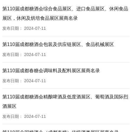
S2G090T,S2G091T 贵州怀庄酒销售有限公司
S3G080T 安徽文洲贡酒股份有限公司
S4D050T 泸州玉蝉酒销售有限公司
S5C031T,S5C032T 上海金枫酒业股份有限公司
第110届成都糖酒会综合食品展区、进口食品展区、休闲食品
S2G092T 山西杏花村东杏酒业股份有限公司
S3G083T 酵父（大连）酿酒有限公司
S4E039T 北京六合龙都京子牛酒业有限公司
S5C035T,S5D036T 贵州颐和园酒业有限公司
S2H093C,S2H096C 四川省汇丰德酒业有限公司
展区，休闲及烘培食品展区展商名录
S3G085T,S3G086T 贵州百年黔庄酒业销售有限公司
S4E040T 陕西赋比兴酒业有限公司
S5D029T,S5D030T 成义烧坊（海南）品牌管理有限
S2H094C 俄罗斯太子伯郎酒业集团
S3G087T 泸州川之道酒业有限公司
S4E051T,S4E052T 福建老酒投资集团有限公司
公司
发布日期：
2024-07-11
S2H097C 曹县宏卜木制品有限公司
S3G088T 贵州祥康酒道馆文化传播有限责任公司
S4E053T,S4E054T 宜宾金喜来酒业有限公司
S5D033T,S5D034T-A 贵州金沙古酒酒业有限公司
S2H099C 佛山市南海区禾意包装制品有限公司
第110届成都糖酒会包装及供应链展区、食品机械展区
S3G089T,S3G090T 贵州省仁怀市荣魁酒业有限公司
S4E057T,S4E058T 红动酒业集团有限公司
S5D037T 福建恒祥瑞国际贸易有限公司
S2H100C 祁县唯尊玻璃制品有限公司
S3G091T 贵州普天同庆酒业销售有限公司
S4E061T 广西丹泉酒业营销有限公司
发布日期：
2024-07-11
S5D038T,S5E039T,S5E040T 黑龙江省鹤岗市
S2H102C 安徽御古方酒业有限公司
S3G092T 永康市久和皮具有限公司
S4E062T 北京兆信信息技术股份有限公司
S5E043T,S5E044T 河南仰韶营销有限公司
第110届成都春糖会调味料及配料展区展商名录
S2H103C 武汉市楚酝坊酒业有限公司
S3H093C 烟台久芝堂酒业有限公司
S4F055T 曹县玖丰木业有限公司
S5E051T 台健生物科技（福建）有限公司
S2H105C,S2H106C 浦江久田工艺品有限公司
S3H096C 烟台克林特酒业有限公司
S4F056T 北京八达岭二得子酒业有限公司
发布日期：
2024-07-11
S5E052T 贵州省仁怀市茅台镇茅家酒厂
S2H108C 万吉美（深圳）酒业有限公司
S3H097C 山西杏花汾瓷酒业有限公司
S4F059T,S4F060T 国仁酒业股份有限公司
S5E054T 金沙金荒酒类销售有限公司
第110届成都糖酒会精酿啤酒及低度酒展区、葡萄酒及国际烈
S2H109C 深圳市万吉美酒业
S3H099C,S3H102C 贵州怀庄酒业集团有限责任公司
S4F063T 厦门丹福尔贸易有限公司
S5E058T 联合酿造（亳州）啤酒有限公司
S2H111C 菏泽沃之源木业股份有限公司
酒展区
S3H100C,S3M101C 四川成都盐井酒业有限责任公司
S4F064T 新疆小白杨酒业有限公司
S5E061T,S5E062T 江苏张家港酿酒有限公司
S2H112C 山东成无己酒业有限公司
S3H103C 四川省宜宾竹海酒业有限公司
S4F067T 安徽御斛春酒业有限公司
发布日期：
2024-07-11
S5E066T 湖南湘醴窑瓷业有限公司
S2H114C,S2H115C 金华市醇美包装有限公司
S3H105C 深圳市宇盛科技包装有限公司
S4F068T 贵州酱香馆酒业有限公司
S5F055T 襄城县常相见果酒厂