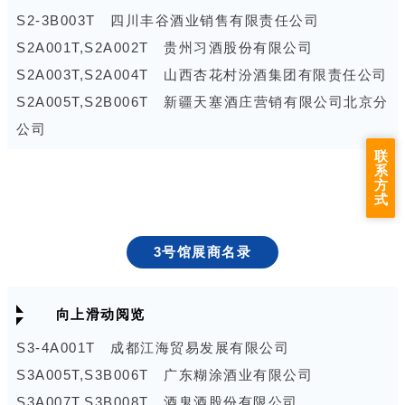
S1C018T 成都新思维酒业有限公司
S2-3B003T 四川丰谷酒业销售有限责任公司
S1C025T-3 安徽省亳州市酒巷酒业有限责任公司
S2A001T,S2A002T 贵州习酒股份有限公司
S1C027T,S1C028T 贵州杜康酒业销售有限公司
S2A003T,S2A004T 山西杏花村汾酒集团有限责任公司
S1D026T-2 哈尔滨市碧泉春酒业有限公司
S2A005T,S2B006T 新疆天塞酒庄营销有限公司北京分
S1D029T,S1D030T 江苏大隆汇文化科技股份有限公
公司
司
S2A007T 山西庞泉酒庄有限公司
联
系
S1D043T,S1D044T 贵州民族酒业(集团)有限公司
S2A009T 青海互助青稞酒销售有限公司
方
式
S1D047T 江苏固立得精密光电有限公司
S2A011T,S2B012T 宝丰酒业有限公司
S1D048T 深圳圣雅图包装设计有限公司
S2B008T 贵州九暹酒业有限公司
3号馆展商名录
S1D086C 贵州威凌生物科技有限公司
S2B010T 山西杏花村汾杏酒厂股份有限公司
S1E041T 西卡（中国）有限公司
S2B013T,S2C014T 江苏震洲五醍浆酒业有限公司
向上滑动阅览
S1E042T 曹县汇美包装有限公司
S2B015T,S2B016T 四川伊力特酒类销售有限公司
S1E045T,S1E046T 贵州酉享酒业有限公司
S2B019T,S2B020T 仁怀高尔夫酒销售有限公司
S3-4A001T 成都江海贸易发展有限公司
S1E049T 贵州茅世原酿酒（集团）有限公司
S2B023T 中酒（北京）连锁商业管理有限公司
S3A005T,S3B006T 广东糊涂酒业有限公司
S1E050T 重庆宝鸿玻璃制品有限公司
S2C017T,S2C018T 首都酒业销售（遵义仁怀）有限
S3A007T,S3B008T 酒鬼酒股份有限公司