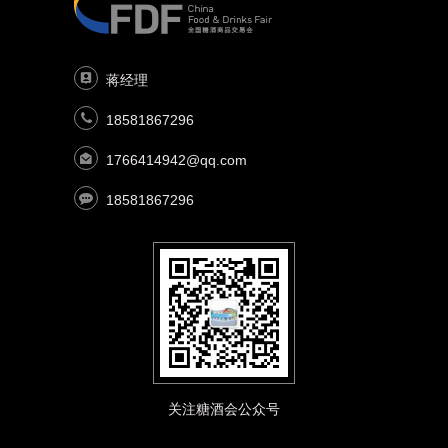
S2M110C 广东旭帆防伪标签
S3M104C 贵州省仁怀市君统酱酒业有限公司
S4G087T 保定喀牌酒业有限公司
S5H105C 惠州缔康生物科技有限公司
S2M113C,S2M116C 遵义大鸿图酒业有限公司
S3M107C 国普酒业（云南）有限公司
S4G088T 泸州秀水坊酿酒厂
S5H106C,S5M107C 厦门市三升标饰印刷有限公司
S2M122C 贵州今朝一品酒业有限公司
S3M110C 小黑瓶（北京）酒业有限公司
S4G089T,S4H105C,S4H108C 河北青竹酿酒有限责
S5H109C 凤城市时代老窖酒业饮品有限公司
蒋经理
S2M125C 四川双迎春酒业有限公司
S3M113C,S3M116C 成都成特酒厂
任公司
S5H114C,S5H115C 安徽功成世家酒业有限公司
18581867296
S2M128C 贵州古酿坊酒业（集团）有限责任公司
S3M119C 中检科创（北京）测试认证有限责任公司
S4G091T 记忆（民权）葡萄酒业有限公司
S5H117C 皇封村酒业
S2M131C 大庆市泉富酒业有限责任公司
S3M125C 安徽青瓷潭酒业有限公司
S4H093C 汕头市东方科技有限公司
S5H120C 沈阳鲸沧科技有限公司
1766414942@qq.com
S2M137C,S2M140C 四川蒙状元品牌管理有限公司
S3M131C 贵州至量酒股份有限公司
S4H094C 青岛新鲁鑫包装有限公司
S5H121C,S5M122C 山东橄榄绿酒业有限公司
18581867296
S2M145C 河南玖德汇酒业有限公司
S3M134C 信都区兴台贰酒业销售处
S4H096C 山东胜利方圆泰康生物科技发展有限公司
S5H123C,S5H126C 宁夏宁荣辉酒业有限公司
S2M146C 山东景芝**冈酒业有限公司
S3M137C,S3M140C 山东百龄健酒业有限公司
S4H097C 贵州大成润和玻璃有限公司
S5H124C 大庆市让胡路区庆水坊酒厂
S2M149C 四川泸州高粱王酒业有限公司
S3M143C 北京康特莱生物科技有限公司
S4H099C 山东郓城龙腾包装有限公司
S5H127C 吉林德福堂药业有限公司
S2M150C 双沟酿酒厂
S3M144C 衡水七喜酒业有限公司
S4H100C 北京京煌府酒业
S5H129C 佛山市格鑫金属制品有限公司
S2M151C 小黑瓶（北京）酒业有限分公司
S3M145C 四川省资中县杨明酒业有限公司
S4H103C 内蒙古草原明珠酒业有限公司
S5H130C 四川省邛崃市海燕酒业有限公司
S2M152C 绵竹市绵盛曲酒厂
S3M149C 澳科达大数据服务（潍坊）有限公司
S4H106C 湖南省桃林园酒业有限公司
S5H133C 湖北京梦源酒业有限公司
S2M153C 四川湾湾酒业有限公司
S3M150C 福建金花养酒业有限公司
S4H109C,S4M110C 四川省宾宴销售有限公司
S5H135C 安徽荣姐家酒酒业有限公司
关注糖酒会公众号
S2M154C 天地缘酒业有限公司
S3M154C 资中县杨明酒业有限公司
S4H111C,S4H114C 江阴市天之醇商贸有限公司
S5M095C 青岛凯盾啤酒有限公司