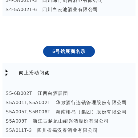
S4-5A002T-3 四川绵竹剑西酒业有限公司
S1G069T-D 中外名品有限公司
048T,S2E051T,S2E052T 汾阳展团
S3D036T 北京方庄二锅头酒业有限公司
S4-5A002T-6 四川白云池酒业有限公司
S1G069T-E 厦门乐液酒业有限公司
S2E040T 贵州省仁怀市樽瀛酒业有限公司
S3D037T 上海梦洛酒业有限公司
S4-5A002T-7 四川绵竹碧坛春酿酒有限公司
S2E053T,S2E054T 北京至诚鸿运商贸有限公司
S3D038T,S3E040T 贵州贺天下酒业有限公司
S4-5A002T-8 四川绵竹酒业集团有限公司
S2E057T,S2E058T 鸿稷潞酒（山西）有限公司
S3D041T,S3D042T,S3E043T,S3E044T 贵州省仁怀
S4-5A002T-9 四川杜甫酒业集团股份有限公司
S2E062T 山西晋善晋美酒业有限公司
市茅台镇茅恒酒厂有限公司
S4A011T,S4B012T 四川省宜宾市叙府酒业股份有限公
5号馆展商名录
S2E065T,S2E066T,S2F067T,S2F068T 江苏汤沟两相
S3D045T,S3D046T 北京二锅头酒业股份有限公司
司
和酒业有限公司
S3D050T 临清市贡砖酒业有限公司
S4B008T 内蒙古河套酒业集团股份有限公司
向上滑动阅览
S2F056T 北京源生号酿酒有限公司
S3E039T 贵州省仁怀市茅台镇一九一五酒厂
S4B011T,S4C012T,S5A011T-1 四川全兴酒业有限公
S2F059T,S2F060T 山西杏池老窖酒业有限公司
S3E047T,S3E048T 四川省川酒集团国浆销售有限公司
司
S2F063T 山西粮把头酒业有限公司
S3E051T,S3E052T 女儿红白酒销售有限公司
S4B013T,S4C014T 甘肃省酒类流通产业促进中心
S5-6B002T 江西白酒展团
S2F069T 河南大展鸿图酒业有限公司
S3E053T,S3E054T 贵州赖永初酒业有限公司
S4B015T,S4B016T,S4C017T,S4C018T 四川光良酒
S5A001T,S5A002T 华致酒行连锁管理股份有限公司
S2F070T 汉者河北国际贸易有限公司
S3E061T,S3E062T 贵州黔王酒业销售有限公司
业有限公司
S5A005T,S5B006T 海南椰岛（集团）股份有限公司
S2F073T 河北冀味府酿酒有限公司
S3E066T 四川名德酒水销售有限公司
S4B019T,S4B020T,S4C021T,S4C022T 四川大千国
S5A009T 浙江古越龙山绍兴酒股份有限公司
S2F074T 石家庄杏润商贸有限公司
S3F055T 河北迎春酒集团有限公司
际会展有限公司
S5A011T-3 四川省蜀汉春酒业有限公司
S2F077T 贵州铂泓汇酒业有限公司