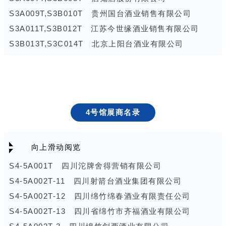
S1E057T 贵州省仁怀市秦含章酒业有限公司
公司
S3A009T,S3B010T 贵州国台酒业销售有限公司
S1E061T,S1E062T 赤水酱香酒有限公司
S2C021T,S2C022T 山西乔家大院酒业有限公司
S3A011T,S3B012T 江苏今世缘酒业销售有限公司
S1E090C 湖南澳维科技股份有限公司
S2C024T 福建泉州市春生堂酒厂有限公司
S3B013T,S3C014T 北京上阳台酒业有限公司
S1E091C 龙口博源新科金属涂层有限公司
S2C025T 贵州梵酱酒业有限公司
S3B015T,S3B016T,S3C017T,S3C018T 贵州省仁怀
S1F056T 四川君道熊猫酒业有限公司
S2C027T,S2C028T 贵州赖世家酒业有限公司茅台镇
市业大家大酒业有限公司
S1F063T 贵州永福贵酒股份有限公司
酒厂
S3B019T,S3B020T,S3C021T,S3C022T 劲牌有限公
S1F064T 贵州柔酱酒业有限公司
S2C031T,S2C032T,S2D033T,S2D034T 文水县酒业
司
4号馆展商名录
S1F065T 成都暖民投资管理有限公司
协会
S3B023T,S3C024T 江苏东方鼎酒业有限公司
S1F067T 郓城腾达玻璃科技有限公司
S2D026T 吉林小村外酒业
S3C025T,S3D026T 贵州省仁怀市茅台镇金酱酒业销
向上滑动阅览
S1F068T 山东领航玻璃制品有限公司
S2D029T,S2D030T 山西汾州府露酒科技有限公司
售有限公司
S1F094C 湖南高强电瓷电器有限公司
S2D037T,S2E039T 内蒙古仪和藜麦酒业有限公司
S3C027T,S3C028T,S3D029T,S3D030T 贵州中赤酒
S4-5A001T 四川沱牌舍得营销有限公司
S1F095C 福建省德化一品聚陶陶瓷有限公司
S2D038T 山西宗酒酒业股份有限公司
业股份有限公司
S4-5A002T-11 四川射箭台酒业集团有限公司
S1G066T 山东晶玻集团有限公司
S2D041T,S2D042T,S2E043T,S2E044T 贵州汉窑秘
S3C031T,S3C032T 山东云门酒业股份有限公司
S4-5A002T-12 四川绵竹绵春酒业有限责任公司
S1G069T-A,S1G069T-B 湖北木兰韵酒业有限公司
藏酒股份有限公司
S3C035T 大连可健贸易有限公司
S4-5A002T-13 四川省绵竹市齐福酒业有限公司
S1G069T-C 杭州云崖商贸有限公司
S2D045T,S2D046T,S2D049T,S2D050T,S2E047T,S2E
S3D033T,S3D034T 贵宴樽酒业（上海）有限公司