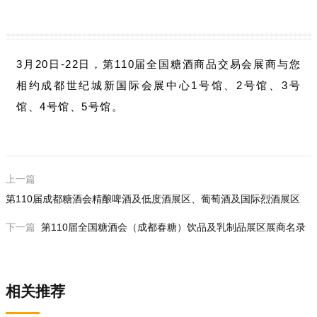
S3F056T 山西大曲酒业有限公司
S4B023T,S4C024T 崇州展团
S5A011T-4 成都蜀鑫酒业有限公司
S2F078T 山西青花酒厂集团股份有限公司
S3F060T 北京京福华酒业有限公司
S4C025T 贵州赋能酱酒产业（集团）有限公司
S5B008T 北京同仁堂股份有限公司
S2F081T 河北贝罗娜啤酒有限公司
S3F068T 陕西清大利华生物研究有限公司
S4C027T,S4C028T 北京隆兴号方庄酒厂有限公司
S5B010T 贵州遵酿名酒业集团有限公司
S2F082T 北京首府酒业有限公司
S3F069T 黑龙江海赫饮品有限公司
3月20日-22日，第110届全国糖酒商品交易会展商与您
S4C032T 酱魂酒业
S5B012T-1 四川光良酿酒有限公司
S2G071T 北京宫都酒业有限公司
S3F070T 老邻居品牌管理(重庆)有限公司
相约成都世纪城新国际会展中心1号馆、2号馆、3号
S4C035T 泸州市酒类行业协会
S5B012T-2 成都市广泽酒业有限公司
S2G072T,S2G075T,S2G086T,S2G087T 山西杏花村酒
S3F073T 微醺挥赋（重庆）酒水销售有限公司
馆、4号馆、5号馆。
S4D026T 福建白大师茶业有限公司
S5B012T-3 成都全兴矿泉水业有限公司
业集团有限公司
S3F074T 北京京府酒业有限公司
S4D029T 四川问花村酒业有限公司
S5B015T,S5B016T 山西汾阳王酒业有限责任公司
S2G076T 贵州邹*酒业（集团）有限公司
S3F077T 四川盛世雄起酒业有限公司
S4D030T 上海金恪生态农业投资有限公司
S5B019T,S5B020T 浙江塔牌绍兴酒有限公司
S2G079T 江苏尊恩国际贸易有限公司
S3F081T 唯米商贸（湖北）有限公司
S4D033T 泸州市酒类行业协会
S5B023T 宁夏沃福百瑞枸杞产业股份有限公司
上一篇
S2G080T 山西中孚酒业有限公司
S3F082T 江门市新会区泓达堂陈皮茶业有限公司
S4D034T 泸州市酒类行业协会
S5C017T,S5C018T 四川窖父赖高淮文化传播有限公
第110届成都糖酒会精酿啤酒及低度酒展区、葡萄酒及国际烈酒展区
S2G083T 广州汉伯威实业有限公司
S3G071T 威海金颐阳药业有限公司
S4D036T 泸州泸粹窖酒业有限公司
司
下一篇
第110届全国糖酒会（成都春糖）饮品及乳制品展区展商名录
S2G084T 绍兴咸亨酒业有限公司
S3G072T 北京城京粮酒业有限公司
S4D037T 广东英红茶业股份有限公司
S5C021T 苏州同里红酿酒股份有限公司
S2G085T 山东三多酿酒有限公司
S3G075T 内蒙古骆驼酒业集团股份有限公司
S4D041T,S4D042T 北京一轻控股有限责任公司
S5C024T 青岛西海岸酒业有限公司
S2G088T 北京汤河口酒业有限公司
S3G076T 神泡（江苏）食品科技有限公司
S4D045T,S4D046T 四川古蔺经济开发区管理委员会
S5C025T,S5D026T 山西代州黄酒展团
相关推荐
S2G089T 贵州中鉴
S3G079T 河北上工酒业有限公司
S4D049T 吉林省洮儿河酒业有限公司
S5C028T 四川宝莲酒业有限公司