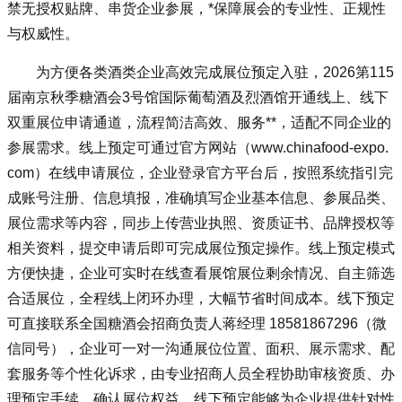
禁无授权贴牌、串货企业参展，*保障展会的专业性、正规性
与权威性。
为方便各类酒类企业高效完成展位预定入驻，2026第115
届南京秋季糖酒会3号馆国际葡萄酒及烈酒馆开通线上、线下
双重展位申请通道，流程简洁高效、服务**，适配不同企业的
参展需求。线上预定可通过官方网站（www.chinafood-expo.
com）在线申请展位，企业登录官方平台后，按照系统指引完
成账号注册、信息填报，准确填写企业基本信息、参展品类、
展位需求等内容，同步上传营业执照、资质证书、品牌授权等
相关资料，提交申请后即可完成展位预定操作。线上预定模式
方便快捷，企业可实时在线查看展馆展位剩余情况、自主筛选
合适展位，全程线上闭环办理，大幅节省时间成本。线下预定
可直接联系
全国糖酒会
招商负责人蒋经理 18581867296（微
信同号），企业可一对一沟通展位位置、面积、展示需求、配
套服务等个性化诉求，由专业招商人员全程协助审核资质、办
理预定手续、确认展位权益。线下预定能够为企业提供针对性