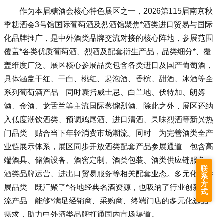
作为本届糖酒会核心特色展区之一，2026第115届南京
秋
季糖酒会
3号馆国际葡萄酒及烈酒馆聚焦*酒类进口贸易与国际
化品牌推广，是中外酒类品牌交流对接的核心阵地，参展范围
覆盖*各类优质葡萄酒、烈酒及配套衍生产品，品类细分*、覆
盖维度广泛。展区核心参展品类包含各类进口及国产葡萄酒，
具体涵盖干红、干白、桃红、起泡酒、香槟、甜酒、冰酒等全
系列葡萄酒产品，同时囊括威士忌、白兰地、伏特加、朗姆
酒、金酒、龙舌兰等主流国际蒸馏烈酒。除此之外，展区还纳
入低度潮饮酒类、预调鸡尾酒、进口清酒、果味烈酒等新兴热
门品类，贴合当下年轻消费市场潮流。同时，为完善酒类全产
业链展示体系，展区同步开放酒类配套产品参展通道，包含高
端酒具、储酒设备、酒窖定制、酒类包装、酒类供应链服务、
联
酒类品牌运营、进出口贸易服务等相关配套业态。多元化的参
系
方
展品类，既汇聚了*各地经典名酒资源，也吸纳了行业创新潮
式
流产品，能够*满足经销商、采购商、终端门店的多元化选品
需求，助力中外酒类品牌打通国内市场渠道。