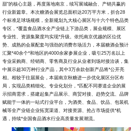
甜”的核心主题，再度落地南京，续写展城融合、产销共赢的
行业新篇章。本次
糖酒会
展览总面积达20万平方米，折合28
个标准足球场规模，全新规划九大核心展区与十六个特色品类
专区，*覆盖食品酒水全产业链上下游品类，展会规模、展区
专业性、资源集聚度均实现*升级。依托南京优越的区位优
势、成熟的会展配套与强劲的消费市场活力，本届糖酒会预计
汇聚*40余个*和地区的4000余家参展企业，吸引25万名以上
专业采购商、经销商、零售商及行业从业者到场对接洽谈，集
中展示超30万种行业产品，其中3万余款创新产品将*公开亮
相。相较于往届展会，本届南京秋糖进一步优化展区分区布
局，实现品类精细化、专业化划分，*匹配不同赛道企业的展
示招商需求，搭建起集产品展示、商贸对接、趋势交流、品牌
赋能于一体的一站式行业平台，为酒类、食品、饮品、包装机
械等全产业链企业拓宽渠道、对接资源、抢占市场提供*机
遇，持续*全国食品酒水行业高质量发展潮流。