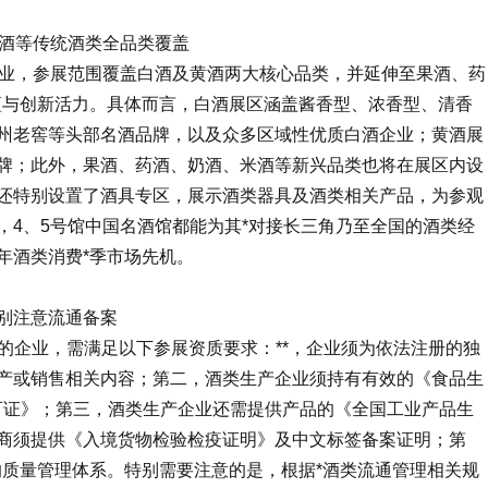
药酒等传统酒类全品类覆盖
产业，参展范围覆盖白酒及黄酒两大核心品类，并延伸至果酒、药
蕴与创新活力。具体而言，白酒展区涵盖酱香型、浓香型、清香
州老窖等头部名酒品牌，以及众多区域性优质白酒企业；黄酒展
牌；此外，果酒、药酒、奶酒、米酒等新兴品类也将在展区内设
还特别设置了酒具专区，展示酒类器具及酒类相关产品，为参观
，4、5号馆中国名酒馆都能为其*对接长三角乃至全国的酒类经
年酒类消费*季市场先机。
别注意流通备案
馆的企业，需满足以下参展资质要求：**，企业须为依法注册的独
产或销售相关内容；第二，酒类生产企业须持有有效的《食品生
可证》；第三，酒类生产企业还需提供产品的《全国工业产品生
商须提供《入境货物检验检疫证明》及中文标签备案证明；第
的质量管理体系。特别需要注意的是，根据*酒类流通管理相关规