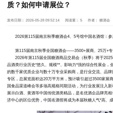
质？如何申请展位？
发布日期：
2026-05-28 09:52:14
阅读量：
5
作者：
糖酒会
2026第115届
南京秋季糖酒会
4、5号馆中国名酒馆：
第115届南京
秋季全国糖酒会
——3500+展商、25万
2026年第115届全国
糖酒商品交易会
（秋季）将于202
品酒类行业历史*悠久、规模**、影响力*强的综合性展会，
的数千家优质企业与数十万专业采购商，是行业交流、品牌
专区，总展览面积达20万平方米，预计吸引超过3500家
国食品渠道峰会等多场高规格同期活动，为行业发展注入新
展示白酒、黄酒等中国传统酒类精品，是名优酒企品牌亮相
济中心的区位优势，中国名酒馆将成为本届
秋糖
人气*高、